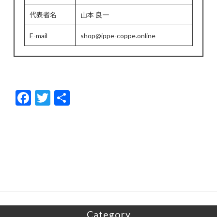
代表者名
山本 良一
E-mail
shop@ippe-coppe.online
F
T
共
ac
w
有
e
itt
b
er
o
o
k
Category