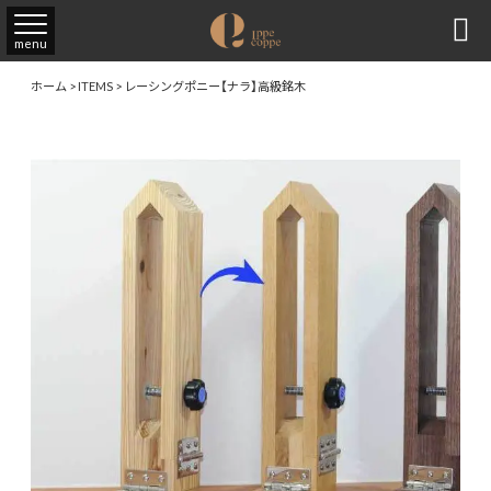

menu
ホーム
>
ITEMS
>
レーシングポニー【ナラ】高級銘木