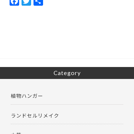
F
T
共
ac
w
有
e
itt
b
er
o
o
k
Category
植物ハンガー
ランドセルリメイク