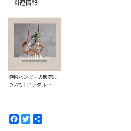
関連情報
植物ハンガーの販売に
ついて | アッタル…
F
T
共
ac
w
有