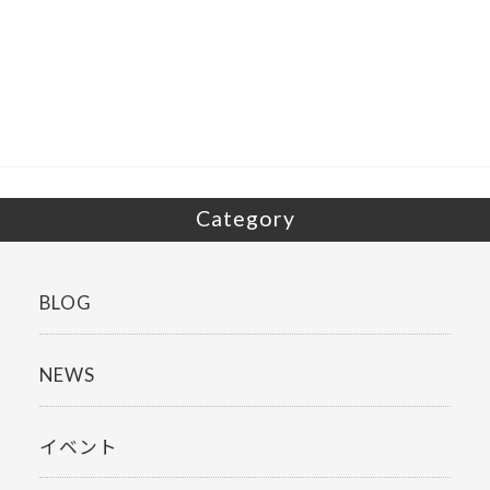
e
itt
b
er
o
o
k
Category
BLOG
NEWS
イベント